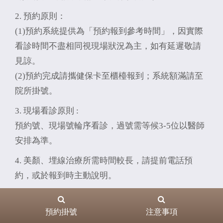
2. 預約原則：
(1)預約系統提供為「預約報到參考時間」，因實際
看診時間不盡相同視現場狀況為主，如有延遲敬請
見諒。
(2)預約完成請攜健保卡至櫃檯報到；系統額滿請至
院所掛號。
3. 現場看診原則 :
預約號、現場號輪序看診，過號需等候3-5位以醫師
安排為準。
4. 美顏、埋線治療所需時間較長，請提前電話預
約，或於報到時主動說明。
5. 歡迎多利用「看診進度」查詢，以利減少您的等
候時間。
預約掛號
注意事項